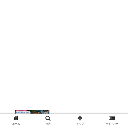
【藤三旅館】映画『海街diary』のロケ地
となった岩手・花巻温泉の宿！白猿の湯
や口コミも徹底紹介
ホーム
検索
トップ
サイドバー