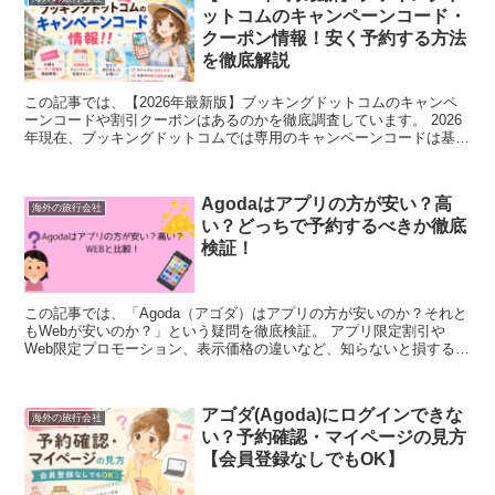
ットコムのキャンペーンコード・
クーポン情報！安く予約する方法
を徹底解説
この記事では、【2026年最新版】ブッキングドットコムのキャンペ
ーンコードや割引クーポンはあるのかを徹底調査しています。 2026
年現在、ブッキングドットコムでは専用のキャンペーンコードは基本
的に配布されていません。 しかし、コードがな...
Agodaはアプリの方が安い？高
海外の旅行会社
い？どっちで予約するべきか徹底
検証！
この記事では、「Agoda（アゴダ）はアプリの方が安いのか？それと
もWebが安いのか？」という疑問を徹底検証。 アプリ限定割引や
Web限定プロモーション、表示価格の違いなど、知らないと損する価
格差の仕組みをわかりやすく解説します。 結論...
アゴダ(Agoda)にログインできな
海外の旅行会社
い？予約確認・マイページの見方
【会員登録なしでもOK】