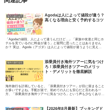
関連記事
Agodaは人によって値段が違う？
海外の旅行会社
高くなる理由と安く予約するコツ
「Agodaの値段、人によって違うんだけど…」「家族や友達と同じホ
テルを見ているのに料金が違う」と疑問に思ったことはありません
か？ 実は、Agoda（アゴダ）は人によって値段が違うように見える
ケースがあります。 「検索しすぎると高くなる...
添乗員付き海外ツアーに気をつけ
海外の旅行会社
ろ！添乗員付きツアーのメリッ
ト・デメリットを徹底解説
海外旅行を計画していると、「添乗員付きツアー」が目に留まること
が多いですよね。手配が楽で、初めての人にも安心だと言われる一
方、「添乗員付き海外ツアーに気をつけろ」という声も少なくありま
せん。 この記事では、添乗員付きツアーのメリットとデメ...
【2026年8月最新】ブッキングド
海外の旅行会社