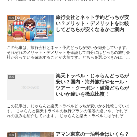
月」「6月中旬〜7月上旬」「10月下旬〜11月中...
旅行会社とネット予約どっちが安
比較
い？メリット・デメリットを比較
してどちらが安くなるかご案内
この記事は、旅行会社とネット予約どっちが安いか紹介しています。
それぞれのメリット・デメリットを確認して自分にはどっちの旅行会
社が合っている確認することが大切です。どちらを選ぶべきかは、旅
行の種類や目的、予約タイミングによって異なります。...
楽天トラベル・じゃらんどっちが
比較
安い？国内・海外旅行やセール・
ツアー・クーポン・値段どちらが
いいか違いを徹底比較！
この記事は、じゃらんと楽天トラベルどっちが安いかを比較していま
す。 じゃらんと楽天トラベルの旅行プランの値段の違いや、それぞ
れの強みを紹介しています。 じゃらんと楽天トラベルにはそれぞれ
特徴があり、料金やサービス、特典などに違いがありま...
アマン東京の一泊料金はいくら？
比較