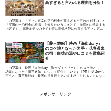
高すぎると言われる理由を分析！
この記事は、「アマン東京の宿泊料金が高すぎると言われる理由」と
「実際の一泊料金の相場」を知りたい方に向けて、徹底的に解説する
内容です。 高級ホテルの中でも特に高価格帯に位置するアマン東京
は、国内外の富裕層から人気を集めていますが、その一方...
【藤三旅館】映画『海街diary』
比較
のロケ地となった岩手・花巻温泉
の宿！白猿の湯や口コミも徹底紹
介
この記事は、映画『海街diary（海街ダイアリー）』のロケ地として
話題になった「藤三旅館」について紹介しています【PR】 結論から
言うと、藤三旅館は、映画の世界観をそのまま感じられるレトロな木
造建築と、日本一深い立ち湯「白猿の湯」が魅力の...
スポンサーリンク