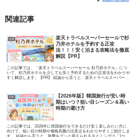
関連記事
楽天トラベルスーパーセールで杉
比較
乃井ホテルを予約する正攻
法！！！安く泊まる攻略法を徹底
解説【PR】
この記事では、「楽天トラベルスーパーセール 杉乃井ホテル」につ
いて、杉乃井ホテルを少しでも安く予約するための正攻法をわかりや
すく解説します。【PR】 結論から言うと、楽天トラベルスーパーセ
ールで杉乃井ホテルを安く予約する正攻法は、「スーパ...
【2026年版】韓国旅行が安い時
比較
期はいつ？狙い目シーズン＆高い
時期の避け方
この記事では、2026年に韓国旅行をできるだけ安く楽しみたい方に
向けて、狙い目の時期や価格高騰の注意点をわかりやすくご紹介しま
す。 結論から言うと、旅費をグッと抑えられるタイミングは「1〜2