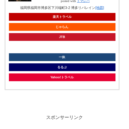
posted with
トマレバ
福岡県福岡市博多区下川端町3-2 博多リバレイン
[地図]
楽天トラベル
じゃらん
JTB
knt
一休
るるぶ
Yahoo!トラベル
スポンサーリンク