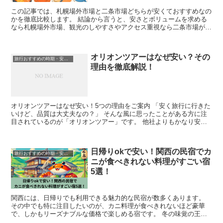
この記事では、札幌場外市場と二条市場どちらが安くておすすめなの
かを徹底比較します。 結論から言うと、安さとボリュームを求める
なら札幌場外市場、観光のしやすさやアクセス重視なら二条市場がお
すすめです。 札幌場外市場は、交渉も楽しめる地元密...
オリオンツアーはなぜ安い？その
旅行おすすめの時期・安い時期
理由を徹底解説！
オリオンツアーはなぜ安い！5つの理由をご案内 「安く旅行に行きた
いけど、品質は大丈夫なの？」 そんな風に思ったことがある方に注
目されているのが「オリオンツアー」です。 他社よりもかなり安く
旅行ができることで人気を集めていますが、なぜここ...
日帰りokで安い！関西の民宿でカ
旅行おすすめの時期・安い時期
ニが食べきれない料理がすごい宿
5選！
関西には、日帰りでも利用できる魅力的な民宿が数多くあります。
その中でも特に注目したいのが、カニ料理が食べきれないほど豪華
で、しかもリーズナブルな価格で楽しめる宿です。 冬の味覚の王
様・カニを存分に堪能できる宿を5つ厳選してご紹介します...