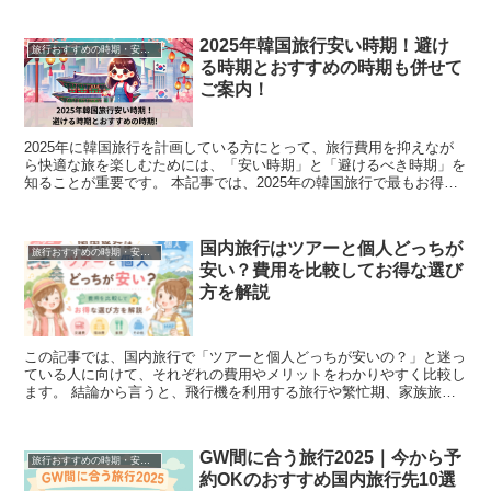
2025年韓国旅行安い時期！避け
旅行おすすめの時期・安い時期
る時期とおすすめの時期も併せて
ご案内！
2025年に韓国旅行を計画している方にとって、旅行費用を抑えなが
ら快適な旅を楽しむためには、「安い時期」と「避けるべき時期」を
知ることが重要です。 本記事では、2025年の韓国旅行で最もお得な
時期と避けるべき混雑時期、さらにおすすめのベス...
国内旅行はツアーと個人どっちが
旅行おすすめの時期・安い時期
安い？費用を比較してお得な選び
方を解説
この記事では、国内旅行で「ツアーと個人どっちが安いの？」と迷っ
ている人に向けて、それぞれの費用やメリットをわかりやすく比較し
ます。 結論から言うと、飛行機を利用する旅行や繁忙期、家族旅行
ではツアーの方が安くなりやすく、一人旅や平日旅行では...
GW間に合う旅行2025｜今から予
旅行おすすめの時期・安い時期
約OKのおすすめ国内旅行先10選