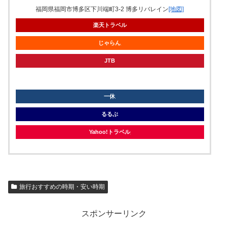
福岡県福岡市博多区下川端町3-2 博多リバレイン
[地図]
楽天トラベル
じゃらん
JTB
knt
一休
るるぶ
Yahoo!トラベル
旅行おすすめの時期・安い時期
スポンサーリンク