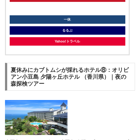
knt
一休
るるぶ
Yahoo!トラベル
夏休みにカブトムシが採れるホテル⑧：オリビ
アン小豆島 夕陽ヶ丘ホテル （香川県）｜夜の
森探検ツアー