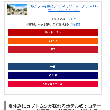
ルグラン軽井沢ホテル＆リゾート（グランベル
ホテルズ＆リゾーツ）
posted with
トマレバ
長野県北佐久郡軽井沢町発地864-4
[地図]
楽天トラベル
じゃらん
JTB
knt
一休
るるぶ
Yahoo!トラベル
夏休みにカブトムシが採れるホテル⑥：コテー