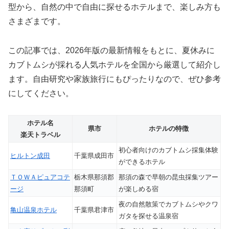
型から、自然の中で自由に探せるホテルまで、楽しみ方も
さまざまです。
この記事では、2026年版の最新情報をもとに、夏休みに
カブトムシが採れる人気ホテルを全国から厳選して紹介し
ます。自由研究や家族旅行にもぴったりなので、ぜひ参考
にしてください。
ホテル名
県市
ホテルの特徴
楽天トラベル
初心者向けのカブトムシ採集体験
ヒルトン成田
千葉県成田市
ができるホテル
ＴＯＷＡピュアコテ
栃木県那須郡
那須の森で早朝の昆虫採集ツアー
ージ
那須町
が楽しめる宿
夜の自然散策でカブトムシやクワ
亀山温泉ホテル
千葉県君津市
ガタを探せる温泉宿