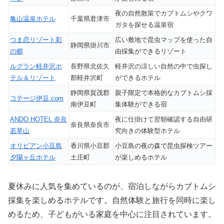
夜の自然散策でカブトムシやクワ
亀山温泉ホテル
千葉県君津市
ガタを探せる温泉宿
つま恋リゾート彩
広い敷地で昆虫マップを使った自
静岡県掛川市
の郷
由採集ができるリゾート
ルグラン軽井沢ホ
長野県北佐久
軽井沢の涼しい自然の中で虫探し
テル＆リゾート
郡軽井沢町
ができるホテル
静岡県賀茂郡
親子限定で本格的なカブトムシ採
コテージ伊豆.com
南伊豆町
集体験ができる宿
ANDO HOTEL 奈良
夜に仕掛けて翌朝確認する自由研
奈良県奈良市
若草山
究向きの体験型ホテル
オリビアン小豆島
香川県小豆郡
小豆島の夜の森で昆虫探検ツアー
夕陽ヶ丘ホテル
土庄町
が楽しめるホテル
夏休みに人気を集めているのが、宿泊しながらカブトムシ
採集を楽しめるホテルです。自然体験と旅行を同時に楽し
めるため、子どもがいる家庭を中心に注目されています。