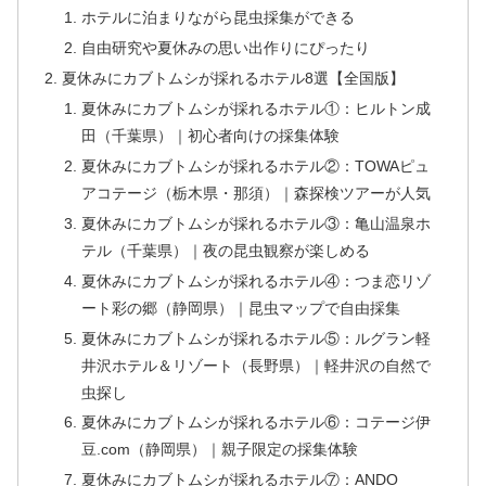
ホテルに泊まりながら昆虫採集ができる
自由研究や夏休みの思い出作りにぴったり
夏休みにカブトムシが採れるホテル8選【全国版】
夏休みにカブトムシが採れるホテル①：ヒルトン成
田（千葉県）｜初心者向けの採集体験
夏休みにカブトムシが採れるホテル②：TOWAピュ
アコテージ（栃木県・那須）｜森探検ツアーが人気
夏休みにカブトムシが採れるホテル③：亀山温泉ホ
テル（千葉県）｜夜の昆虫観察が楽しめる
夏休みにカブトムシが採れるホテル④：つま恋リゾ
ート彩の郷（静岡県）｜昆虫マップで自由採集
夏休みにカブトムシが採れるホテル⑤：ルグラン軽
井沢ホテル＆リゾート（長野県）｜軽井沢の自然で
虫探し
夏休みにカブトムシが採れるホテル⑥：コテージ伊
豆.com（静岡県）｜親子限定の採集体験
夏休みにカブトムシが採れるホテル⑦：ANDO