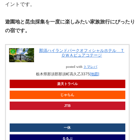
イントです。
遊園地と昆虫採集を一度に楽しみたい家族旅行にぴったり
の宿です。
那須ハイランドパークオフィシャルホテル Ｔ
ＯＷＡピュアコテージ
posted with
トマレバ
栃木県那須郡那須町高久乙3375
[地図]
楽天トラベル
じゃらん
JTB
knt
一休
るるぶ