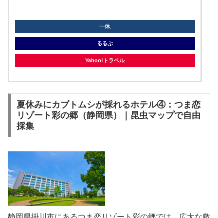
knt
一休
るるぶ
Yahoo!トラベル
夏休みにカブトムシが採れるホテル④：つま恋
リゾート彩の郷（静岡県）｜昆虫マップで自由
採集
静岡県掛川市にあるつま恋リゾート彩の郷では、広大な敷