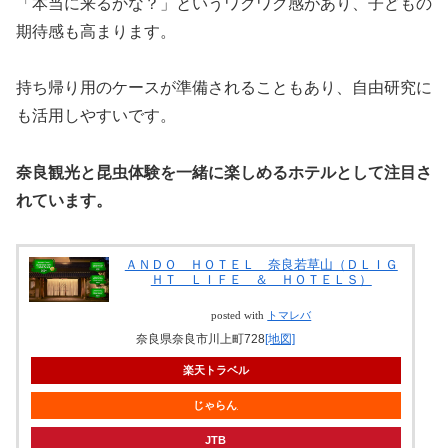
「本当に来るかな？」というワクワク感があり、子どもの
期待感も高まります。
持ち帰り用のケースが準備されることもあり、自由研究に
も活用しやすいです。
奈良観光と昆虫体験を一緒に楽しめるホテルとして注目さ
れています。
ＡＮＤＯ ＨＯＴＥＬ 奈良若草山（ＤＬＩＧ
ＨＴ ＬＩＦＥ ＆ ＨＯＴＥＬＳ）
posted with
トマレバ
奈良県奈良市川上町728
[地図]
楽天トラベル
じゃらん
JTB