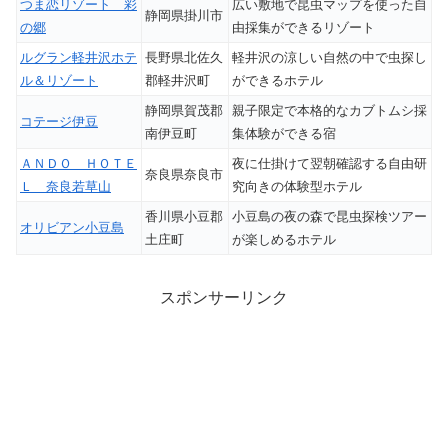
つま恋リゾート 彩
広い敷地で昆虫マップを使った自
静岡県掛川市
の郷
由採集ができるリゾート
ルグラン軽井沢ホテ
長野県北佐久
軽井沢の涼しい自然の中で虫探し
ル＆リゾート
郡軽井沢町
ができるホテル
静岡県賀茂郡
親子限定で本格的なカブトムシ採
コテージ伊豆
南伊豆町
集体験ができる宿
ＡＮＤＯ ＨＯＴＥ
夜に仕掛けて翌朝確認する自由研
奈良県奈良市
Ｌ 奈良若草山
究向きの体験型ホテル
香川県小豆郡
小豆島の夜の森で昆虫探検ツアー
オリビアン小豆島
土庄町
が楽しめるホテル
スポンサーリンク