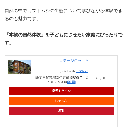
自然の中でカブトムシの生態について学びながら体験でき
るのも魅力です。
「本物の自然体験」を子どもにさせたい家庭にぴったりで
す。
コテージ伊豆 ＾
posted with
トマレバ
静岡県賀茂郡南伊豆町湊896-7 Ｃｏｔａｇｅ Ｉ
ｚｕ．ｃｏｍ
[地図]
楽天トラベル
じゃらん
JTB
knt