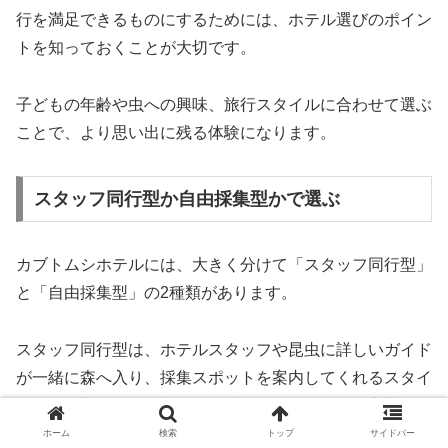
行を満足できるものにするためには、ホテル選びのポイン
トを知っておくことが大切です。
子どもの年齢や虫への興味、旅行スタイルに合わせて選ぶ
ことで、より思い出に残る体験になります。
スタッフ同行型か自由採集型かで選ぶ
カブトムシホテルには、大きく分けて「スタッフ同行型」
と「自由採集型」の2種類があります。
スタッフ同行型は、ホテルスタッフや昆虫に詳しいガイド
が一緒に森へ入り、採集スポットを案内してくれるスタイ
ルです。初めての昆虫採集や小さな子どもがいる家庭に向
いています。
ホーム
検索
トップ
サイドバー