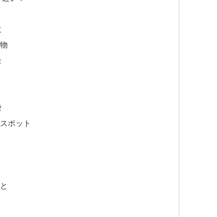
意
物
傘
袋
スポット
と