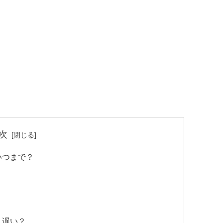
次
いつまで？
？遅い？