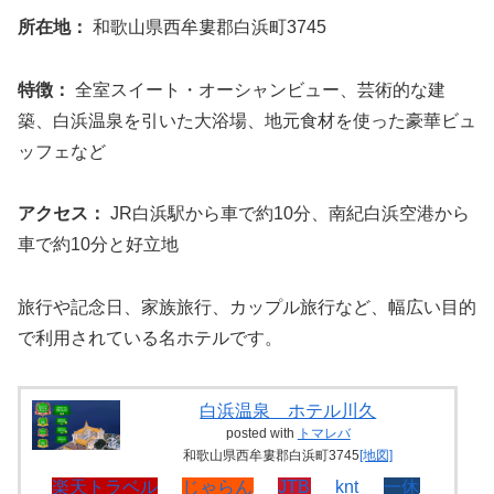
所在地：
和歌山県西牟婁郡白浜町3745
特徴：
全室スイート・オーシャンビュー、芸術的な建
築、白浜温泉を引いた大浴場、地元食材を使った豪華ビュ
ッフェなど
アクセス：
JR白浜駅から車で約10分、南紀白浜空港から
車で約10分と好立地
旅行や記念日、家族旅行、カップル旅行など、幅広い目的
で利用されている名ホテルです。
白浜温泉 ホテル川久
posted with
トマレバ
和歌山県西牟婁郡白浜町3745
[地図]
楽天トラベル
じゃらん
JTB
knt
一休