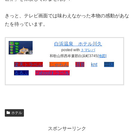
きっと、テレビ画面では味わえなかった本物の感動があな
たを待っています。
白浜温泉 ホテル川久
posted with
トマレバ
和歌山県西牟婁郡白浜町3745
[地図]
楽天トラベル
じゃらん
JTB
knt
一休
るるぶ
Yahoo!トラベル
ホテル
スポンサーリンク