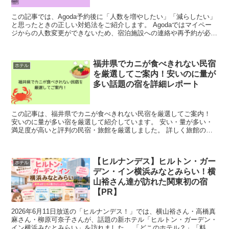
この記事では、Agoda予約後に「人数を増やしたい」「減らしたい」
と思ったときの正しい対処法をご紹介します。 Agodaではマイペー
ジからの人数変更ができないため、宿泊施設への連絡や再予約が必要
です。詳しい手順を確認したい方はこの記事を、...
福井県でカニが食べきれない民宿
ホテル
を厳選してご案内！安いのに量が
多い話題の宿を詳細レポート
この記事は、福井県でカニが食べきれない民宿を厳選してご案内！
安いのに量が多い宿を厳選して紹介しています。 安い・量が多い・
満足度が高いと評判の民宿・旅館を厳選しました。 詳しく旅館の事
が知りたい人はこの記事を、福井県のかにが食べきれ...
【ヒルナンデス】ヒルトン・ガー
ホテル
デン・イン横浜みなとみらい！横
山裕さん達が訪れた関東初の宿
【PR】
2026年6月11日放送の「ヒルナンデス！」では、横山裕さん・高橋真
麻さん・柳原可奈子さんが、話題の新ホテル「ヒルトン・ガーデン・
イン横浜みなとみらい」を訪れました。 「どこのホテル？」「料金