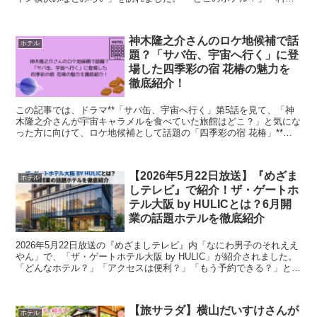
は？」「アクセスは便利？」と気になった方も多い...
神木隆之介さんのロケ地候補で話
ホテル
題？「サバ缶、宇宙へ行く」に登
場した四季彩の宿 花椿の魅力を
徹底紹介！
この記事では、ドラマ**「サバ缶、宇宙へ行く」第5話を見て、「神
木隆之介さんが宇宙キャラメルを食べていた旅館はどこ？」と気にな
った方に向けて、ロケ地候補として話題の「四季彩の宿 花椿」**に
ついて詳しく紹介します。 結論から言うと、花椿は...
【2026年5月22日放送】『めざま
ホテル
しテレビ』で紹介！ザ・ゲートホ
テル大阪 by HULICとは？6月開
業の話題ホテルを徹底紹介
2026年5月22日放送の『めざましテレビ』内「なにわ男子のそれええ
やん」で、「ザ・ゲートホテル大阪 by HULIC」が紹介されました。
「どんなホテル？」「アクセスは便利？」「もう予約できる？」と気
になった方も多いのではないでしょう...
【旅サラダ】横山だいすけさんが
ホテル