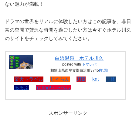
ない魅力が満載！
ドラマの世界をリアルに体験したい方はこの記事を、非日
常の空間で贅沢な時間を過ごしたい方は今すぐホテル川久
のサイトをチェックしてみてください。
白浜温泉 ホテル川久
posted with
トマレバ
和歌山県西牟婁郡白浜町3745
[地図]
楽天トラベル
じゃらん
JTB
knt
一休
るるぶ
Yahoo!トラベル
スポンサーリンク