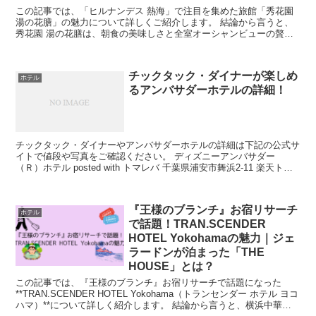
この記事では、「ヒルナンデス 熱海」で注目を集めた旅館「秀花園
湯の花膳」の魅力について詳しくご紹介します。 結論から言うと、
秀花園 湯の花膳は、朝食の美味しさと全室オーシャンビューの贅沢
感で、他の宿と一線を画す存在です。 体に優しい絶...
チックタック・ダイナーが楽しめ
ホテル
るアンバサダーホテルの詳細！
チックタック・ダイナーやアンバサダーホテルの詳細は下記の公式サ
イトで値段や写真をご確認ください。 ディズニーアンバサダー
（Ｒ）ホテル posted with トマレバ 千葉県浦安市舞浜2-11 楽天トラ
ベル じゃらん JTB ...
『王様のブランチ』お宿リサーチ
ホテル
で話題！TRAN.SCENDER
HOTEL Yokohamaの魅力｜ジェ
ラードンが泊まった「THE
HOUSE」とは？
この記事では、『王様のブランチ』お宿リサーチで話題になった
**TRAN.SCENDER HOTEL Yokohama（トランセンダー ホテル ヨコ
ハマ）**について詳しく紹介します。 結論から言うと、横浜中華街