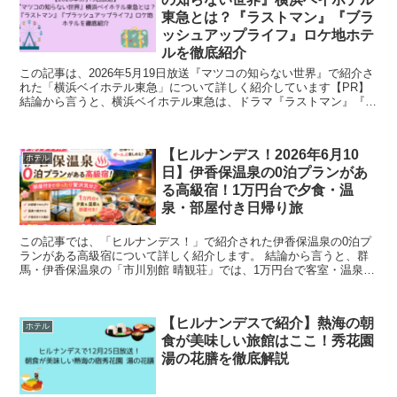
東急とは？『ラストマン』『ブラ
ッシュアップライフ』ロケ地ホテ
ルを徹底紹介
この記事は、2026年5月19日放送『マツコの知らない世界』で紹介さ
れた「横浜ベイホテル東急」について詳しく紹介しています【PR】
結論から言うと、横浜ベイホテル東急は、ドラマ『ラストマン』『ブ
ラッシュアップライフ』のロケ地として話題にな...
【ヒルナンデス！2026年6月10
ホテル
日】伊香保温泉の0泊プランがあ
る高級宿！1万円台で夕食・温
泉・部屋付き日帰り旅
この記事では、「ヒルナンデス！」で紹介された伊香保温泉の0泊プ
ランがある高級宿について詳しく紹介します。 結論から言うと、群
馬・伊香保温泉の「市川別館 晴観荘」では、1万円台で客室・温泉・
夕食付きの日帰り旅が楽しめます。 宿泊しなくても...
【ヒルナンデスで紹介】熱海の朝
ホテル
食が美味しい旅館はここ！秀花園
湯の花膳を徹底解説