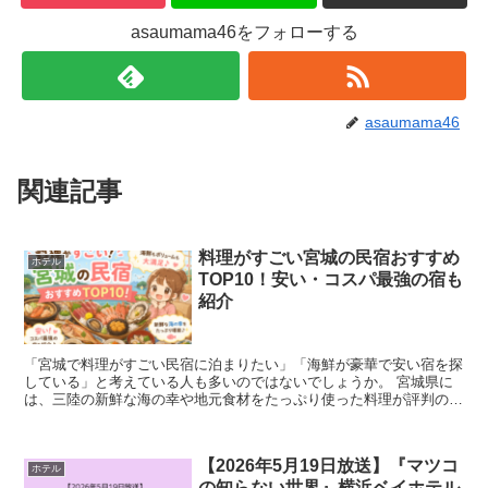
asaumama46をフォローする
asaumama46
関連記事
料理がすごい宮城の民宿おすすめ
ホテル
TOP10！安い・コスパ最強の宿も
紹介
「宮城で料理がすごい民宿に泊まりたい」「海鮮が豪華で安い宿を探
している」と考えている人も多いのではないでしょうか。 宮城県に
は、三陸の新鮮な海の幸や地元食材をたっぷり使った料理が評判の民
宿が数多くあります。高級旅館のような価格ではなくても...
【2026年5月19日放送】『マツコ
ホテル
の知らない世界』横浜ベイホテル