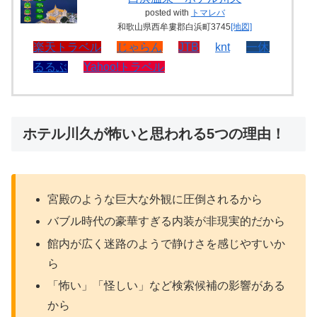
posted with
トマレバ
和歌山県西牟婁郡白浜町3745
[地図]
楽天トラベル
じゃらん
JTB
knt
一休
るるぶ
Yahoo!トラベル
ホテル川久が怖いと思われる5つの理由！
宮殿のような巨大な外観に圧倒されるから
バブル時代の豪華すぎる内装が非現実的だから
館内が広く迷路のようで静けさを感じやすいか
ら
「怖い」「怪しい」など検索候補の影響がある
から