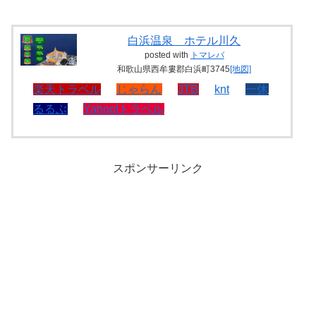
白浜温泉 ホテル川久
posted with
トマレバ
和歌山県西牟婁郡白浜町3745
[地図]
楽天トラベル
じゃらん
JTB
knt
一休
るるぶ
Yahoo!トラベル
スポンサーリンク