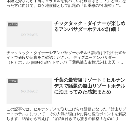
木隆之介さんが宇宙キャラメルを食べていた旅館はどこ？」と気にな
った方に向けて、ロケ地候補として話題の「四季彩の宿 花椿」**に
ついて詳しく紹介します。 結論から言うと、花椿は...
チックタック・ダイナーが楽しめ
ホテル
るアンバサダーホテルの詳細！
チックタック・ダイナーやアンバサダーホテルの詳細は下記の公式サ
イトで値段や写真をご確認ください。 ディズニーアンバサダー
（Ｒ）ホテル posted with トマレバ 千葉県浦安市舞浜2-11 楽天トラ
ベル じゃらん JTB ...
千葉の最安級リゾート！ヒルナン
ホテル
デスで話題の館山リゾートホテル
に泊まってみた感想まとめ
この記事では、ヒルナンデスで取り上げられ話題となった「館山リゾ
ートホテル」について、その人気の理由やお得な宿泊ポイントを解説
します。結論から言えば、1泊2食付きでも驚きの価格！なのにリゾ
ート感満載の眺望とサービスが体験できるホテルです。ファ...