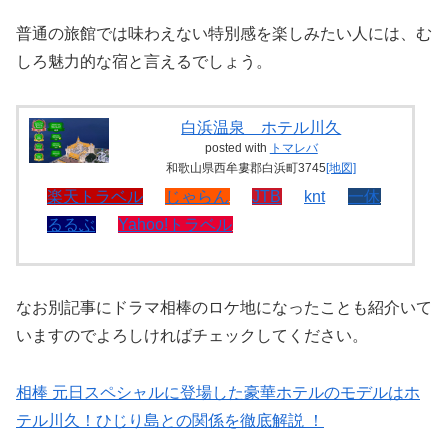
普通の旅館では味わえない特別感を楽しみたい人には、む
しろ魅力的な宿と言えるでしょう。
白浜温泉 ホテル川久
posted with
トマレバ
和歌山県西牟婁郡白浜町3745
[地図]
楽天トラベル
じゃらん
JTB
knt
一休
るるぶ
Yahoo!トラベル
なお別記事にドラマ相棒のロケ地になったことも紹介いて
いますのでよろしければチェックしてください。
相棒 元日スペシャルに登場した豪華ホテルのモデルはホ
テル川久！ひじり島との関係を徹底解説 ！