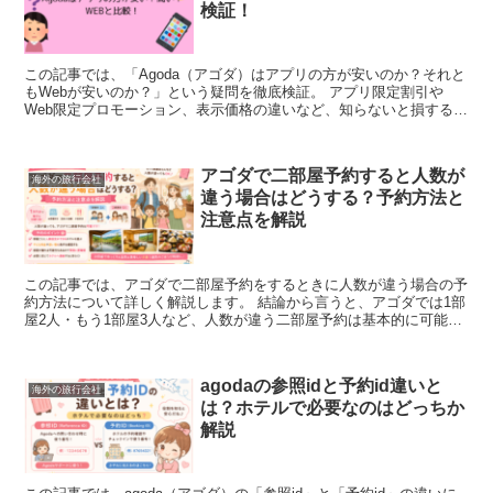
検証！
この記事では、「Agoda（アゴダ）はアプリの方が安いのか？それと
もWebが安いのか？」という疑問を徹底検証。 アプリ限定割引や
Web限定プロモーション、表示価格の違いなど、知らないと損する価
格差の仕組みをわかりやすく解説します。 結論...
アゴダで二部屋予約すると人数が
海外の旅行会社
違う場合はどうする？予約方法と
注意点を解説
この記事では、アゴダで二部屋予約をするときに人数が違う場合の予
約方法について詳しく解説します。 結論から言うと、アゴダでは1部
屋2人・もう1部屋3人など、人数が違う二部屋予約は基本的に可能で
す。 ただし、ホテルごとの人数制限や部屋タイプ...
agodaの参照idと予約id違いと
海外の旅行会社
は？ホテルで必要なのはどっちか
解説