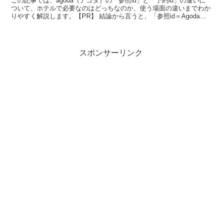
この記事では、agoda（アゴダ）の「参照id」と「予約id」の違いに
ついて、ホテルで必要なのはどっちなのか、使う場面の違いまでわか
りやすく解説します。【PR】 結論から言うと、「参照id＝Agodaへ
の問い合わせ用」「予約id＝ホテル予...
スポンサーリンク