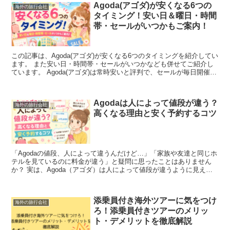
Agoda(アゴダ)が安くなる6つの
海外の旅行会社
タイミング！安い日＆曜日・時間
帯・セールがいつかもご案内！
この記事は、Agoda(アゴダ)が安くなる6つのタイミングを紹介してい
ます。 また安い日・時間帯・セールがいつかなども併せてご紹介し
ています。 Agoda(アゴダ)は常時安いと評判で、セールが毎日開催さ
れたり安い時間帯も設定され常時会員...
Agodaは人によって値段が違う？
海外の旅行会社
高くなる理由と安く予約するコツ
「Agodaの値段、人によって違うんだけど…」「家族や友達と同じホ
テルを見ているのに料金が違う」と疑問に思ったことはありません
か？ 実は、Agoda（アゴダ）は人によって値段が違うように見える
ケースがあります。 「検索しすぎると高くなる...
添乗員付き海外ツアーに気をつけ
海外の旅行会社
ろ！添乗員付きツアーのメリッ
ト・デメリットを徹底解説