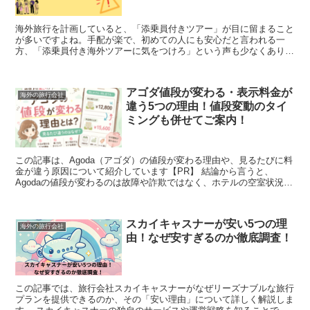
海外旅行を計画していると、「添乗員付きツアー」が目に留まること
が多いですよね。手配が楽で、初めての人にも安心だと言われる一
方、「添乗員付き海外ツアーに気をつけろ」という声も少なくありま
せん。 この記事では、添乗員付きツアーのメリットとデメ...
アゴダ値段が変わる・表示料金が
海外の旅行会社
違う5つの理由！値段変動のタイ
ミングも併せてご案内！
この記事は、Agoda（アゴダ）の値段が変わる理由や、見るたびに料
金が違う原因について紹介しています【PR】 結論から言うと、
Agodaの値段が変わるのは故障や詐欺ではなく、ホテルの空室状況・
需要・割引・税金などによる価格変動が原因です。...
スカイキャスナーが安い5つの理
海外の旅行会社
由！なぜ安すぎるのか徹底調査！
この記事では、旅行会社スカイキャスナーがなぜリーズナブルな旅行
プランを提供できるのか、その「安い理由」について詳しく解説しま